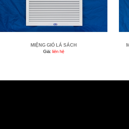
MIỆNG GIÓ LÁ SÁCH
M
Giá:
liên hệ