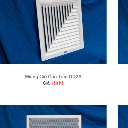
Miệng Gió Gắn Trần DD2A
Giá:
liên hệ