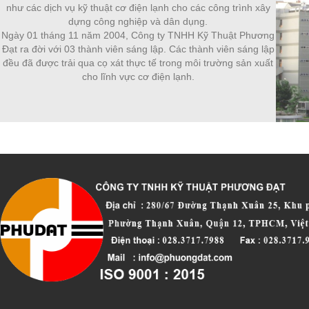
như các dịch vụ kỹ thuật cơ điện lạnh cho các công trình xây
dựng công nghiệp và dân dụng.
Ngày 01 tháng 11 năm 2004, Công ty TNHH Kỹ Thuật Phương
Đạt ra đời với 03 thành viên sáng lập. Các thành viên sáng lập
đều đã được trải qua cọ xát thực tế trong môi trường sản xuất
cho lĩnh vực cơ điện lạnh.