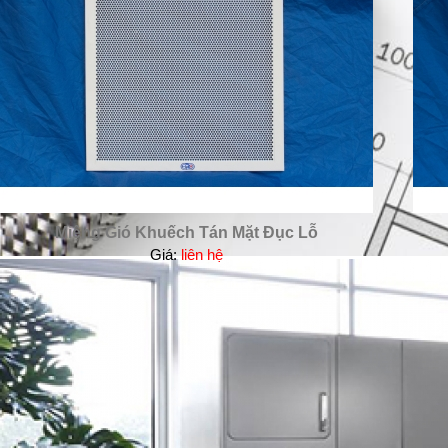
Miệng Gió Khuếch Tán Mặt Đục Lỗ
Giá:
liên hệ